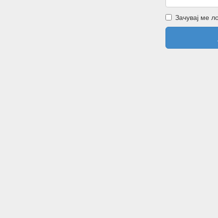
Зачувај ме л