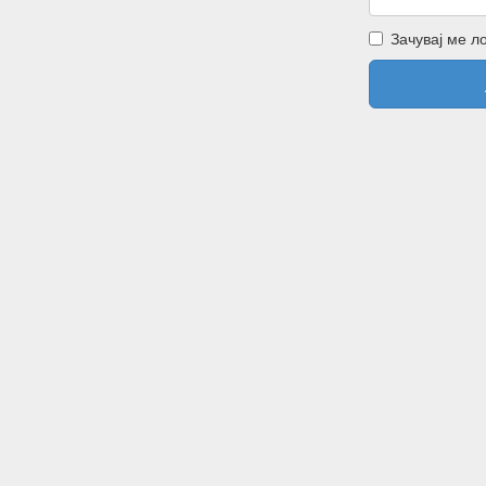
Зачувај ме л