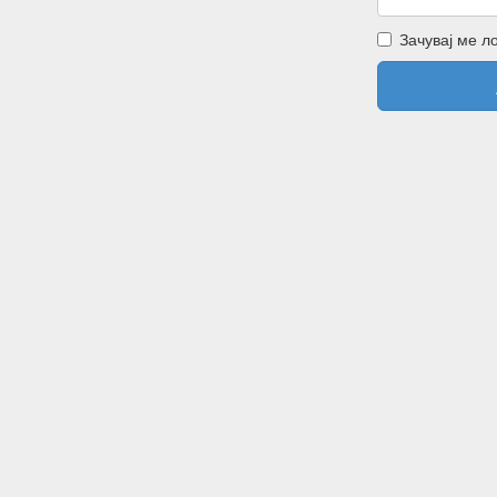
Зачувај ме л