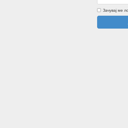
Зачувај ме л